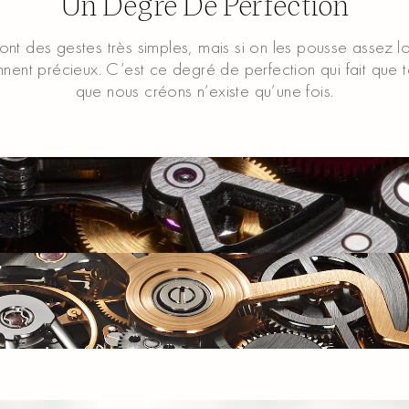
Un Degré De Perfection
nt des gestes très simples, mais si on les pousse assez loi
nent précieux. C’est ce degré de perfection qui fait que 
que nous créons n’existe qu’une fois.