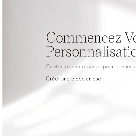
Commencez Vo
Personnalisati
Contactez un conseiller pour donner vi
Créer une pièce unique
Créer une pièce unique