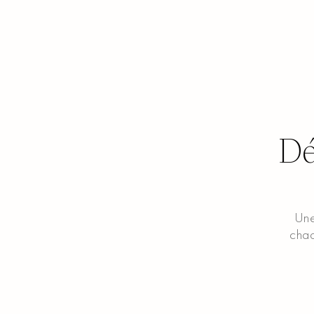
Dé
Une
chaq