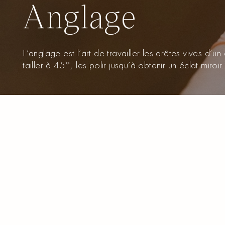
Anglage
L’anglage est l’art de travailler les arêtes vives d’
tailler à 45°, les polir jusqu’à obtenir un éclat miroir.