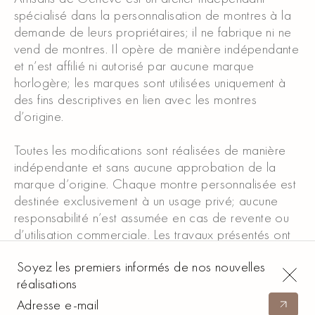
spécialisé dans la personnalisation de montres à la
demande de leurs propriétaires; il ne fabrique ni ne
vend de montres. Il opère de manière indépendante
et n’est affilié ni autorisé par aucune marque
horlogère; les marques sont utilisées uniquement à
des fins descriptives en lien avec les montres
d’origine.
Toutes les modifications sont réalisées de manière
indépendante et sans aucune approbation de la
marque d’origine. Chaque montre personnalisée est
destinée exclusivement à un usage privé; aucune
responsabilité n’est assumée en cas de revente ou
d’utilisation commerciale. Les travaux présentés ont
été réalisés à la demande de nos clients et reflètent
Soyez les premiers informés de nos nouvelles
uniquement notre savoir-faire; ils ne constituent ni une
réalisations
offre ni un engagement.
Soumett