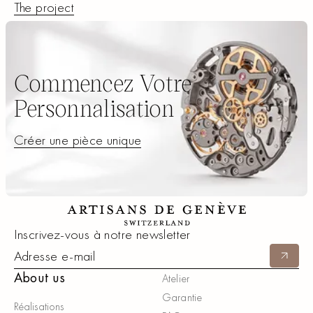
The project
The project
Commencez Votre
Personnalisation
Créer une pièce unique
Créer une pièce unique
Footer
Inscrivez-vous à notre newsletter
Soumett
About us
Atelier
Garantie
Réalisations