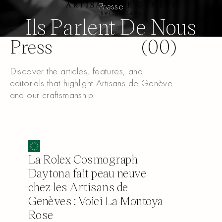
Presse
Ils Parlent De Nous
Press
(
00
)
Discover the articles, features, and
editorials that highlight Artisans de Genève
and our craftsmanship.
La Rolex Cosmograph
Daytona fait peau neuve
chez les Artisans de
Genèves : Voici La Montoya
Rose