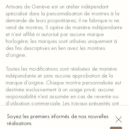
Artisans de Genève est un atelier indépendant
spécialisé dans la personnalisation de montres à la
demande de leurs propriétaires; il ne fabrique ni ne
vend de montres. Il opère de manière indépendante
et n’est affilié ni autorisé par aucune marque
horlogère; les marques sont utilisées uniquement à
des fins descriptives en lien avec les montres
d’origine.
Toutes les modifications sont réalisées de manière
indépendante et sans aucune approbation de la
marque d’origine. Chaque montre personnalisée est
destinée exclusivement à un usage privé; aucune
responsabilité n’est assumée en cas de revente ou
d’utilisation commerciale. Les travaux présentés ont
été réalisés à la demande de nos clients et reflètent
Soyez les premiers informés de nos nouvelles
uniquement notre savoir-faire; ils ne constituent ni une
réalisations
offre ni un engagement.