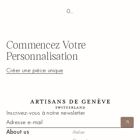
0
...
Commencez Votre
Personnalisation
Créer une pièce unique
Créer une pièce unique
Footer
Inscrivez-vous à notre newsletter
Soumett
About us
Atelier